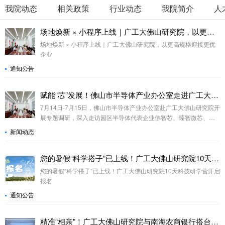
我院动态
相关政策
行业动态
我院简介
人
场地焕新 × 小程序上线｜广工大佛山研究院，以更高规格迎接更优企业
场地焕新 × 小程序上线｜广工大佛山研究院，以更高规格迎接更优
企业
通知公告
赋能“芯”发展！佛山市半导体产业办公室走进广工大佛山研究院探索产业协同新路径
7月14日-7月15日，佛山市半导体产业办公室赴广工大佛山研究院开
展专题调研，深入走访园区半导体代表企业佛智芯、臻智微芯、紫
芯光电、置广芯测、巨晟微等，并就产业发展与企业需求展开座
新闻动态
谈。
您的暑假“科学搭子”已上线！广工大佛山研究院10天科技研学营开启报名
您的暑假“科学搭子”已上线！广工大佛山研究院10天科技研学营开启
报名
通知公告
精准“相亲”！广工大佛山研究院与南海农商银行搭台，优质项目觅“伯乐”