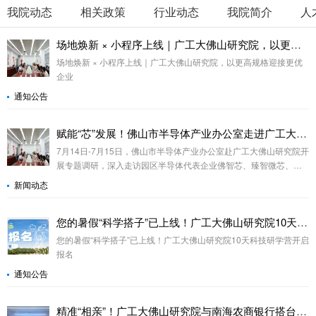
我院动态
相关政策
行业动态
我院简介
人
场地焕新 × 小程序上线｜广工大佛山研究院，以更高规格迎接更优企业
场地焕新 × 小程序上线｜广工大佛山研究院，以更高规格迎接更优
企业
通知公告
赋能“芯”发展！佛山市半导体产业办公室走进广工大佛山研究院探索产业协同新路径
7月14日-7月15日，佛山市半导体产业办公室赴广工大佛山研究院开
展专题调研，深入走访园区半导体代表企业佛智芯、臻智微芯、紫
芯光电、置广芯测、巨晟微等，并就产业发展与企业需求展开座
新闻动态
谈。
您的暑假“科学搭子”已上线！广工大佛山研究院10天科技研学营开启报名
您的暑假“科学搭子”已上线！广工大佛山研究院10天科技研学营开启
报名
通知公告
精准“相亲”！广工大佛山研究院与南海农商银行搭台，优质项目觅“伯乐”